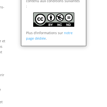
contenu
aux conditions suivantes
:
ns-
Plus d’informations sur
notre
page dédiée
.
r et
us
nt
rir
e
et