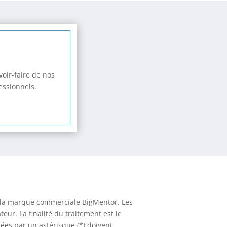
oir-faire de nos
essionnels.
de la marque commerciale BigMentor. Les
eur. La finalité du traitement est le
ées par un astérisque (*) doivent