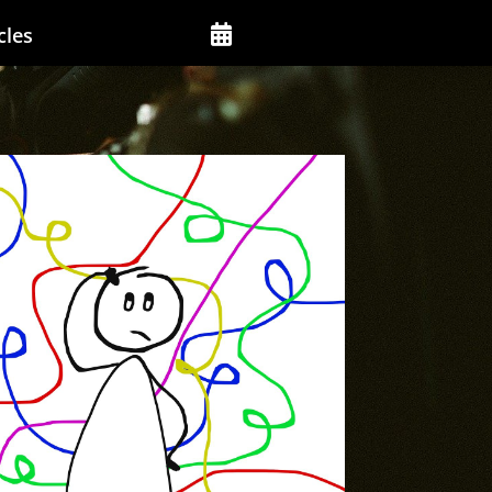
cles
