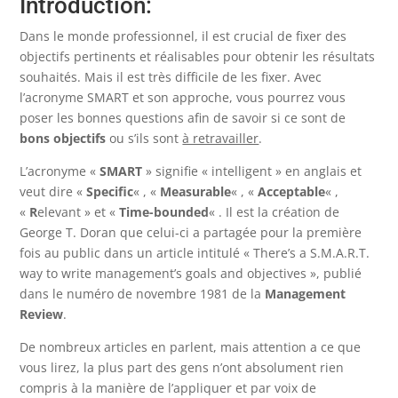
Introduction:
Dans le monde professionnel, il est crucial de fixer des
objectifs pertinents et réalisables pour obtenir les résultats
souhaités. Mais il est très difficile de les fixer. Avec
l’acronyme SMART et son approche, vous pourrez vous
poser les bonnes questions afin de savoir si ce sont de
bons objectifs
ou s’ils sont
à retravailler
.
L’acronyme «
SMART
» signifie « intelligent » en anglais et
veut dire «
Specific
« , «
Measurable
« , «
Acceptable
« ,
«
R
elevant » et «
Time-bounded
« . Il est la création de
George T. Doran que celui-ci a partagée pour la première
fois au public dans un article intitulé « There’s a S.M.A.R.T.
way to write management’s goals and objectives », publié
dans le numéro de novembre 1981 de la
Management
Review
.
De nombreux articles en parlent, mais attention a ce que
vous lirez, la plus part des gens n’ont absolument rien
compris à la manière de l’appliquer et par voix de