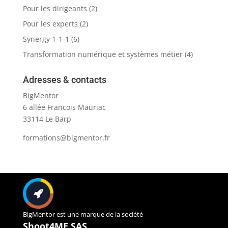
Pour les dirigeants
(2)
Pour les experts
(2)
Synergy 1-1-1
(6)
Transformation numérique et systèmes métier
(4)
Adresses & contacts
BigMentor
6 allée Francois Mauriac
33114 Le Barp
formations@bigmentor.fr
BigMentor est une marque de la société
Shoot4ME SAS