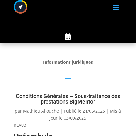

Informations juridiques
Conditions Générales – Sous-traitance des
prestations BigMentor
par
Mathieu Allouche
|
Publié le 21/05/2025 | Mis à
jour le 03/09/2025
REV03