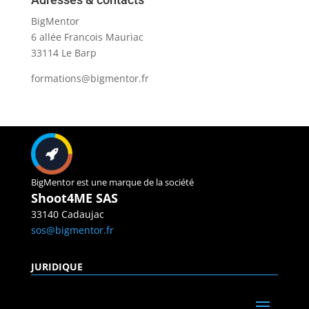
BigMentor
6 allée Francois Mauriac
33114 Le Barp
formations@bigmentor.fr
BigMentor est une marque de la société
Shoot4ME SAS
33140 Cadaujac
sos@bigmentor.fr
JURIDIQUE