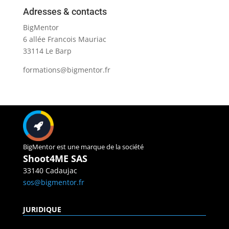
Adresses & contacts
BigMentor
6 allée Francois Mauriac
33114 Le Barp
formations@bigmentor.fr
BigMentor est une marque de la société
Shoot4ME SAS
33140 Cadaujac
sos@bigmentor.fr
JURIDIQUE