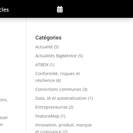
cles

Catégories
Actualité
(5)
Actualités BigMentor
(5)
ATBDX
(1)
Conformité, risques et
résilience
(4)
Convictions communes
(3)
Data, IA et automatisation
(1)
ons,
Entrepreneuriat
(2)
FeatureMap
(1)
isser
as
Innovation, produit, marque
et croissance
(2)