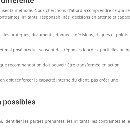
 différente
aliser la méthode. Nous cherchons d'abord à comprendre ce qui se
ntraintes, irritants, responsabilités, décisions en attente et capac
ons les pratiques, documents, données, décisions, risques et points
sujet mal posé produit souvent des réponses lourdes, partielles ou p
Chaque recommandation doit pouvoir être transformée en action,
tion doit renforcer la capacité interne du client, pas créer une
n possibles
 identifier les parties prenantes, les irritants, les contraintes et l