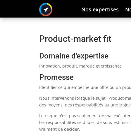
Nos expertises
No
Product-market fit
Domaine d'expertise
Innovation, produit, marque et croissance
Promesse
Identifier ce qui empêche une offre ou un pro
Nous intervenons lorsque le sujet "Product-ma
des moyens, des responsabilités ou une trajec
Le risque n'est pas seulement de mal exécuter.
les responsabilités se diluer, de sous-estime
vraiment de décider.