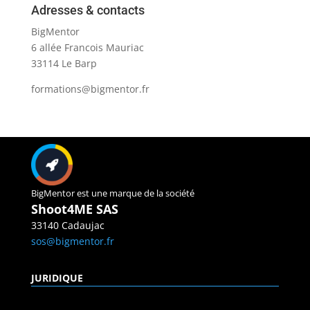
Adresses & contacts
BigMentor
6 allée Francois Mauriac
33114 Le Barp
formations@bigmentor.fr
BigMentor est une marque de la société
Shoot4ME SAS
33140 Cadaujac
sos@bigmentor.fr
JURIDIQUE