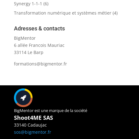
Synergy 1-1-1
(6)
Transformation numérique et systèmes métier
(4)
Adresses & contacts
BigMentor
6 allée Francois Mauriac
33114 Le Barp
formations@bigmentor.fr
BigMentor est une marque de la société
Shoot4ME SAS
33140 Cadaujac
sos@bigmentor.fr