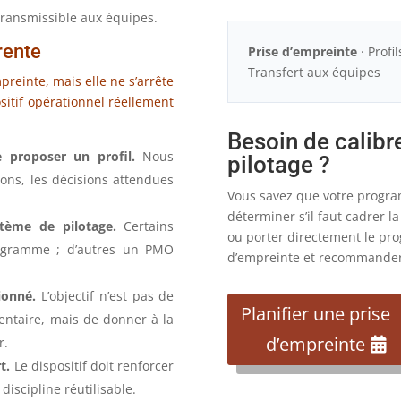
t transmissible aux équipes.
rente
Prise d’empreinte
· Profi
Transfert aux équipes
einte, mais elle ne s’arrête
ositif opérationnel réellement
Besoin de calibre
e proposer un profil.
Nous
pilotage ?
sions, les décisions attendues
Vous savez que votre progra
déterminer s’il faut cadrer l
stème de pilotage.
Certains
ou porter directement le pr
rogramme ; d’autres un PMO
d’empreinte et recommander 
ionné.
L’objectif n’est pas de
Planifier une prise
ntaire, mais de donner à la
d’empreinte
r.
t.
Le dispositif doit renforcer
discipline réutilisable.