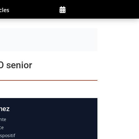
cles

O senior
nez
nte
ce
positif