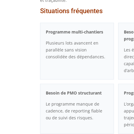
et traçabilité.
Situations fréquentes
Programme multi-chantiers
Beso
pro
Plusieurs lots avancent en
parallèle sans vision
Les 
consolidée des dépendances.
dire
capa
d’arb
Besoin de PMO structurant
Prog
Le programme manque de
L’org
cadence, de reporting fiable
appu
ou de suivi des risques.
traj
pério