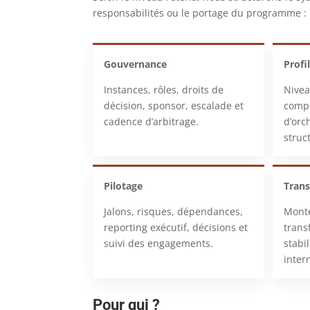
responsabilités ou le portage du programme :
Gouvernance
Profi
Instances, rôles, droits de
Nivea
décision, sponsor, escalade et
compé
cadence d’arbitrage.
d’orc
struc
Pilotage
Tran
Jalons, risques, dépendances,
Mont
reporting exécutif, décisions et
trans
suivi des engagements.
stabi
inter
Pour qui ?