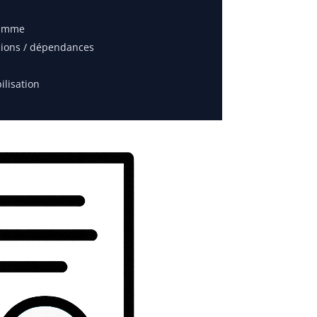
ramme
isions / dépendances
ilisation