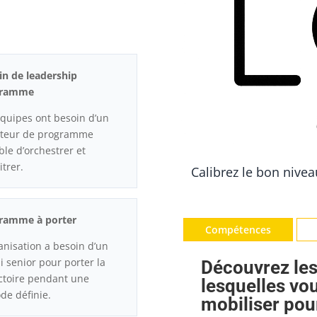
in de leadership
gramme
équipes ont besoin d’un
cteur de programme
ble d’orchestrer et
itrer.
Calibrez le bon nivea
ramme à porter
Compétences
anisation a besoin d’un
i senior pour porter la
Découvrez le
ectoire pendant une
lesquelles vo
de définie.
mobiliser pour