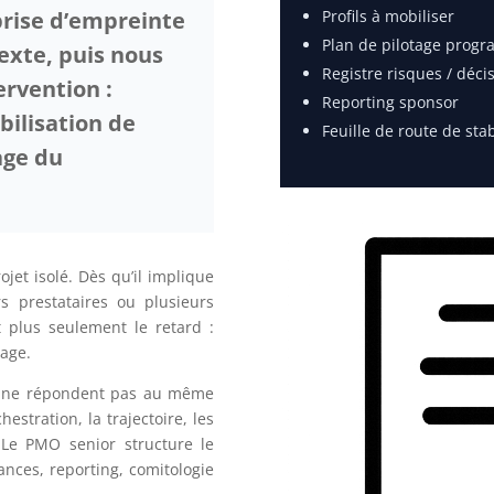
Profils à mobiliser
rise d’empreinte
Plan de pilotage prog
exte, puis nous
Registre risques / déc
ervention :
Reporting sponsor
ilisation de
Feuille de route de stab
age du
et isolé. Dès qu’il implique
rs prestataires ou plusieurs
t plus seulement le retard :
rage.
r ne répondent pas au même
estration, la trajectoire, les
. Le PMO senior structure le
ances, reporting, comitologie