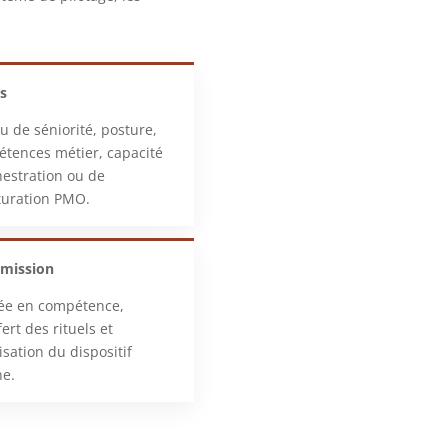
ls
u de séniorité, posture,
tences métier, capacité
hestration ou de
turation PMO.
smission
ée en compétence,
fert des rituels et
lisation du dispositif
ne.