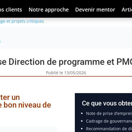
s clients
Notre approche
Devenir mentor
Arti
ge et projets critiques
s
se Direction de programme et PM
Publié le 13/05/2026
rter un
Ce que vous obte
e bon niveau de
Note de prise d’emprei
Cadrage de gouvernan
Recommandation de dis