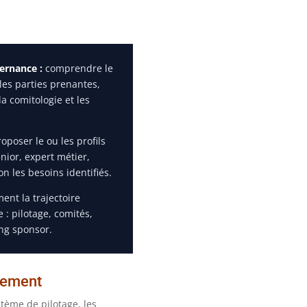
vernance :
comprendre le
r les parties prenantes,
la comitologie et les
oposer le ou les profils
ior, expert métier,
on les besoins identifiés.
ent la trajectoire
 : pilotage, comités,
ing sponsor.
tement
stème de pilotage, les