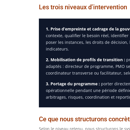
Les trois niveaux d’intervention
1. Prise d’empreinte et cadrage de la gou
contexte, qualifier le besoin réel, identifie
poser les instances, les droits de décision, 
indicateurs.
2. Mobilisation de profils de transition :
pr
adaptés : directeur de programme, PMO sen
coordinateur transverse ou facilitateur, sel
3. Portage du programme :
porter directem
opérationnelle pendant une période définie
arbitrages, risques, coordination et report
Ce que nous structurons concrè
Selon le niveau retenu, nous structurons le sy