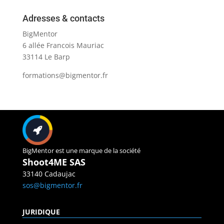
Adresses & contacts
BigMentor
6 allée Francois Mauriac
33114 Le Barp
formations@bigmentor.fr
BigMentor est une marque de la société
Shoot4ME SAS
33140 Cadaujac
sos@bigmentor.fr
JURIDIQUE