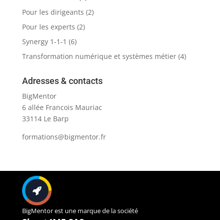
Pour les dirigeants
(2)
Pour les experts
(2)
Synergy 1-1-1
(6)
Transformation numérique et systèmes métier
(4)
Adresses & contacts
BigMentor
6 allée Francois Mauriac
33114 Le Barp
formations@bigmentor.fr
BigMentor est une marque de la société