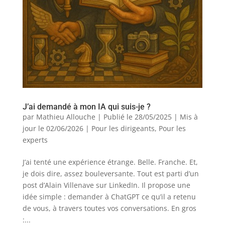
J’ai demandé à mon IA qui suis-je ?
par
Mathieu Allouche
|
Publié le 28/05/2025 | Mis à
jour le 02/06/2026
|
Pour les dirigeants
,
Pour les
experts
J’ai tenté une expérience étrange. Belle. Franche. Et,
je dois dire, assez bouleversante. Tout est parti d’un
post d’Alain Villenave sur LinkedIn. Il propose une
idée simple : demander à ChatGPT ce qu’il a retenu
de vous, à travers toutes vos conversations. En gros
:...