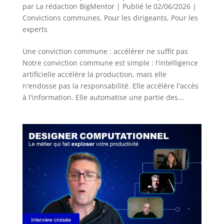
par
La rédaction BigMentor
|
Publié le 02/06/2026
|
Convictions communes
,
Pour les dirigeants
,
Pour les
experts
Une conviction commune : accélérer ne suffit pas
Notre conviction commune est simple : l'intelligence
artificielle accélère la production, mais elle
n'endosse pas la responsabilité. Elle accélère l'accès
à l'information. Elle automatise une partie des...