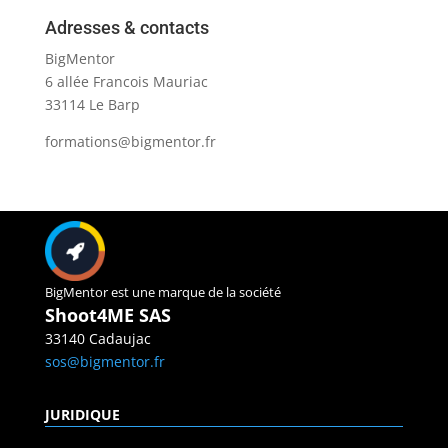
Adresses & contacts
BigMentor
6 allée Francois Mauriac
33114 Le Barp
formations@bigmentor.fr
BigMentor est une marque de la société
Shoot4ME SAS
33140 Cadaujac
sos@bigmentor.fr
JURIDIQUE